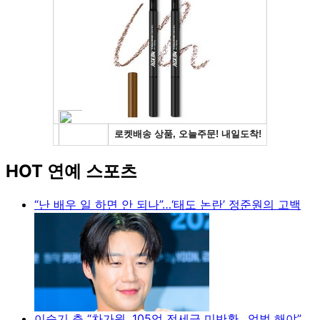
HOT 연예 스포츠
“난 배우 일 하면 안 되나”…‘태도 논란’ 정준원의 고백
이승기 측 “차가원, 105억 전세금 미반환…엄벌 해야”