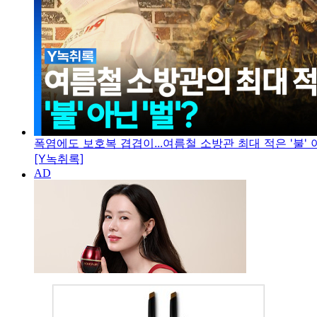
폭염에도 보호복 겹겹이...여름철 소방관 최대 적은 '불' 아
[Y녹취록]