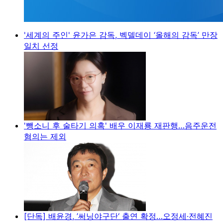
'세계의 주인' 윤가은 감독, 벡델데이 ‘올해의 감독’ 만장
일치 선정
'뺑소니 후 술타기 의혹' 배우 이재룡 재판행…음주운전
혐의는 제외
[단독] 배윤경, ’써닝야구단‘ 출연 확정…오정세·전혜진