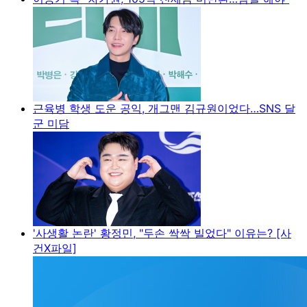
근육병 학생 도운 공익, 개그맨 김규원이었다…SNS 달
군 미담
'사생활 논란' 황정민, "두손 싹싹 빌었다" 이유는? [사
건X파일]