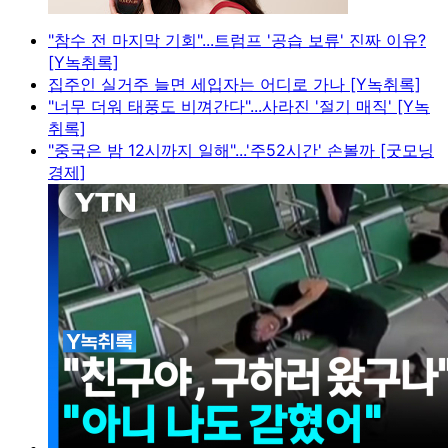
"참수 전 마지막 기회"...트럼프 '공습 보류' 진짜 이유?
[Y녹취록]
집주인 실거주 늘면 세입자는 어디로 가나 [Y녹취록]
"너무 더워 태풍도 비껴간다"...사라진 '절기 매직' [Y녹
취록]
"중국은 밤 12시까지 일해"...'주52시간' 손볼까 [굿모닝
경제]