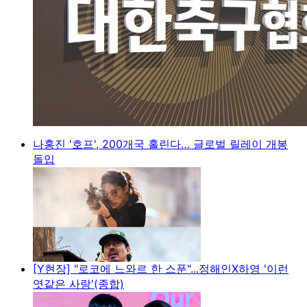
나홍진 '호프', 200개국 홀린다… 글로벌 릴레이 개봉
돌입
[Y현장] "로코에 느와르 한 스푼"...정해인X하영 '이런
엿같은 사랑'(종합)