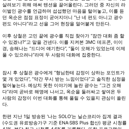
살려보기 위해 애써 텐션을 끌어올린다. 그러던 중 자신의 라
이벌인 광수를 언급하며 섭섭했던 마음을 털어놓고, 이를 듣
던 옥순은 점점 표정이 굳어지더니 “난 네 편도 아니고 광수
편도 아니다”라고 선을 그어 현장을 얼어붙게 만든다.
이후 상철은 고민 끝에 광수를 직접 찾아가 “잠깐 대화 좀 할
수 있겠냐?”고 말을 건넨다. 이를 지켜본 3MC 데프콘, 이이
경, 송해나는 “드디어 얘기한다”, “둘이 오해가 있었는데 이제
풀 수 있으려나”라며 두 사람의 대화에 집중한다.
잠시 후 상철은 광수에게 “형님한테 감정이 상하는 포인트가
몇 개 있었다”, “약간 무시 받는 느낌이었다”고 솔직한 심정을
털어놓는다. 예상치 못한 이야기에 놀란 광수는 “그건 오해
다”라며 곧바로 해명에 나서고, 옥순을 둘러싸고 쌓여온 두
사람의 감정이 이번 대화를 통해 풀릴 수 있을지 관심이 쏠린
다.
한편 지난 1일 방송된 ‘나는 SOLO’는 닐슨코리아 집계 결과
(수도권 유료방송가구 기준 ENA·SBS Plus 합산) 평균 시청률
4.1%, 분당 최고 시청률 4.6%를 기록했다. 또한 프로그램의