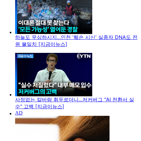
하늘도 무심하시지...인천 '훼손 시신' 실종자 DNA도 전
원 불일치 [지금이뉴스]
사정없는 칼바람 휘두르더니...저커버그 "AI 전환서 실
수" 고백 [지금이뉴스]