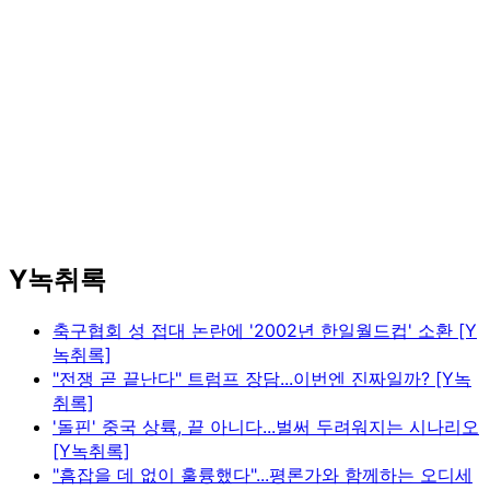
Y녹취록
축구협회 성 접대 논란에 '2002년 한일월드컵' 소환 [Y
녹취록]
"전쟁 곧 끝난다" 트럼프 장담...이번엔 진짜일까? [Y녹
취록]
'돌핀' 중국 상륙, 끝 아니다...벌써 두려워지는 시나리오
[Y녹취록]
"흠잡을 데 없이 훌륭했다"...평론가와 함께하는 오디세