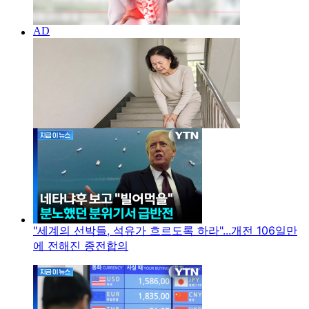
"세계의 선박들, 석유가 흐르도록 하라"...개전 106일만
에 전해진 종전합의