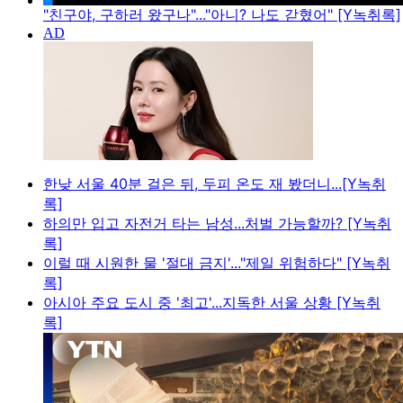
"친구야, 구하러 왔구나"..."아니? 나도 갇혔어" [Y녹취록]
한낮 서울 40분 걸은 뒤, 두피 온도 재 봤더니...[Y녹취
록]
하의만 입고 자전거 타는 남성...처벌 가능할까? [Y녹취
록]
이럴 때 시원한 물 '절대 금지'..."제일 위험하다" [Y녹취
록]
아시아 주요 도시 중 '최고'...지독한 서울 상황 [Y녹취
록]