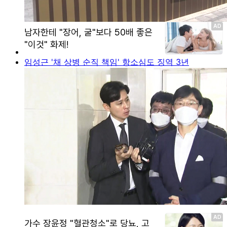
임성근 '채 상병 순직 책임' 항소심도 징역 3년