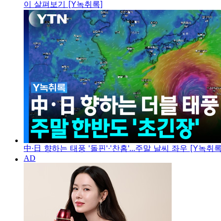
이 살펴보기 [Y녹취록]
中·日 향하는 태풍 '돌핀'·'찬홈'...주말 날씨 좌우 [Y녹취록