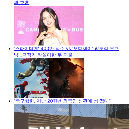
과 호흡
'스파이더맨' 400만 질주 vs '오디세이' 압도적 오프
닝…극장가 싹쓸이한 두 괴물
"축구협회, 지난 2011년 외국인 심판에 성 접대"