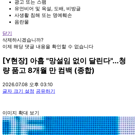
광고 또는 스팸
유언비어 및 욕설, 도배, 비방글
사생활 침해 또는 명예훼손
음란물
닫기
삭제하시겠습니까?
이제 해당 댓글 내용을 확인할 수 없습니다
[Y현장] 아홉 "망설임 없이 달린다"...청
량 품고 8개월 만 컴백 (종합)
2026.07.08 오후 03:10
글자 크기 설정
공유하기
이미지 확대 보기