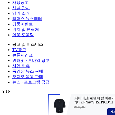
채용공고
채널 안내
앵커 소개
리더스 뉴스레터
경품이벤트
위치 및 연락처
이용 도움말
광고 및 비즈니스
TV광고
큐톤시간표
인터넷 · 모바일 광고
사업 제휴
동영상 뉴스 판매
오디오 음원 판매
뉴스 · 프로그램 공급
YTN
㈜와이티엔
서울특별시 마포구 상암산로 76 (상암동)
대표전화: 0
제호: YTN star
서울특별시 마포구 상암산로 76 (상암동)
등록번호:
발행일자: 2014.06.26
대표전화: 02-398-8000
발행인: 김백
편집인 
Copyright (c) YTN. All rights reserved. 무단 전재, 재배포 및