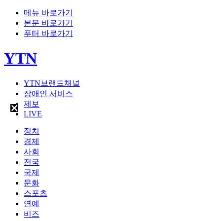
메뉴 바로가기
본문 바로가기
푸터 바로가기
YTN
YTN브랜드채널
장애인 서비스
제보
LIVE
정치
경제
사회
전국
국제
문화
스포츠
연예
비즈