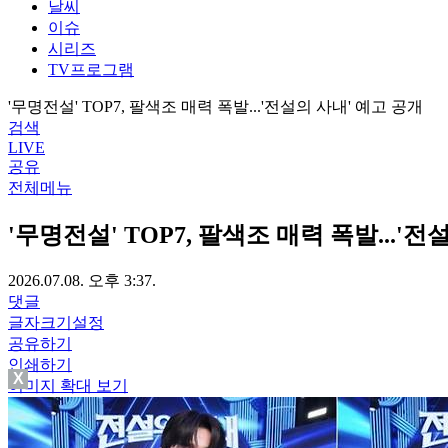
날씨
이슈
시리즈
TV프로그램
'무명전설' TOP7, 팔색조 매력 폭발...'전설의 사내' 예고 공개
검색
LIVE
공유
전체메뉴
'무명전설' TOP7, 팔색조 매력 폭발...'
2026.07.08. 오후 3:37.
댓글
글자크기설정
공유하기
인쇄하기
X
이미지 확대 보기