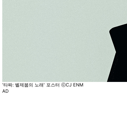
'타짜: 벨제붑의 노래' 포스터 ⓒCJ ENM
AD