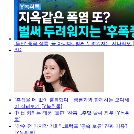
'돌핀' 중국 상륙, 끝 아니다...벌써 두려워지는 시나리오 
"흠잡을 데 없이 훌륭했다"...평론가와 함께하는 오디세
이 살펴보기 [Y녹취록]
中·日 향하는 태풍 '돌핀'·'찬홈'...주말 날씨 좌우 [Y녹취
록]
"참수 전 마지막 기회"...트럼프 '공습 보류' 진짜 이유?
[Y녹취록]