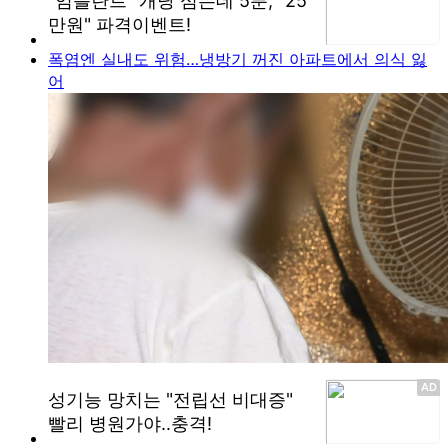
폭염엔 실내도 위험…냉방기 꺼진 아파트에서 의식 잃
어