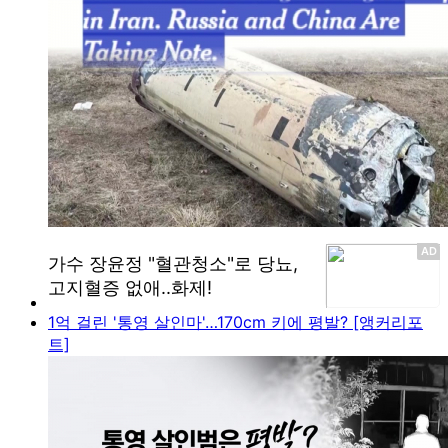
1억 걸린 '통영 살인마'…170cm 키에 평발? [앵커리포
트]