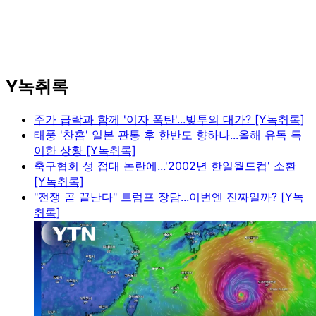
Y녹취록
주가 급락과 함께 '이자 폭탄'...빚투의 대가? [Y녹취록]
태풍 '찬홈' 일본 관통 후 한반도 향하나...올해 유독 특
이한 상황 [Y녹취록]
축구협회 성 접대 논란에...'2002년 한일월드컵' 소환
[Y녹취록]
"전쟁 곧 끝난다" 트럼프 장담...이번엔 진짜일까? [Y녹
취록]