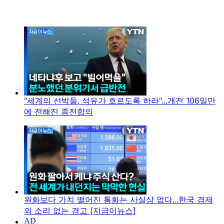
"세계의 선박들, 석유가 흐르도록 하라"...개전 106일만
에 전해진 종전합의
원화보다 가치 떨어진 통화는 사실상 없다...한국 경제
의 소리 없는 경고 [지금이뉴스]