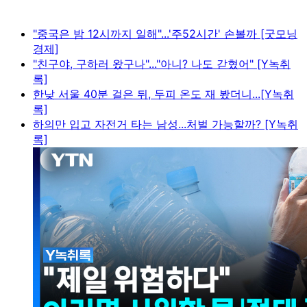
"중국은 밤 12시까지 일해"...'주52시간' 손볼까 [굿모닝
경제]
"친구야, 구하러 왔구나"..."아니? 나도 갇혔어" [Y녹취
록]
한낮 서울 40분 걸은 뒤, 두피 온도 재 봤더니...[Y녹취
록]
하의만 입고 자전거 타는 남성...처벌 가능할까? [Y녹취
록]