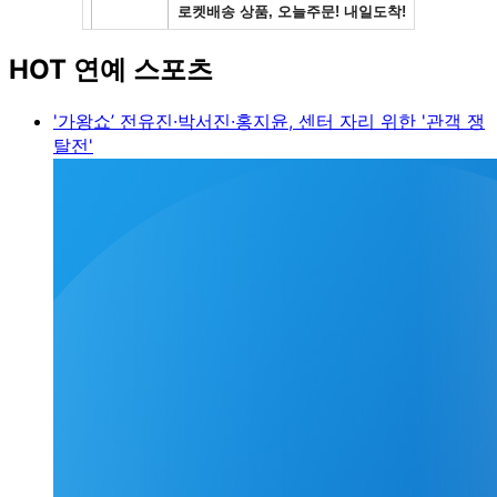
HOT 연예 스포츠
'가왕쇼’ 전유진·박서진·홍지윤, 센터 자리 위한 '관객 쟁
탈전'