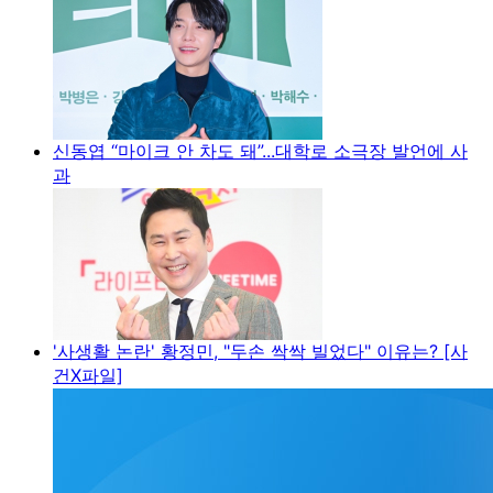
신동엽 “마이크 안 차도 돼”...대학로 소극장 발언에 사
과
'사생활 논란' 황정민, "두손 싹싹 빌었다" 이유는? [사
건X파일]