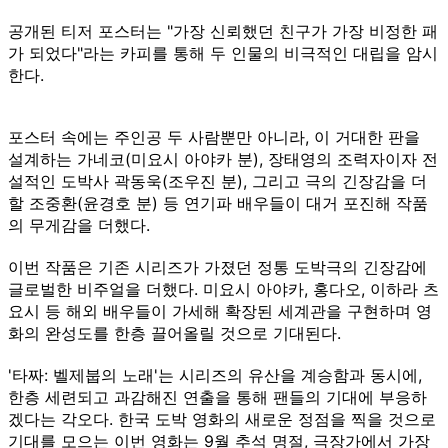
공개된 티저 포스터는 "가장 신뢰했던 친구가 가장 비정한 패
가 되었다"라는 카피를 통해 두 인물의 비극적인 대립을 암시
한다.
포스터 속에는 주인공 두 사람뿐만 아니라, 이 거대한 판을
설계하는 가네코(미요시 아야카 분), 장태영의 조력자이자 전
설적인 도박사 곽동욱(조우진 분), 그리고 극의 긴장감을 더
할 조중환(윤경호 분) 등 연기파 배우들이 대거 포진해 작품
의 무게감을 더했다.
이번 작품은 기존 시리즈가 가졌던 정통 도박극의 긴장감에
글로벌한 비주얼을 더했다. 미요시 아야카, 홍다오, 이하라 츠
요시 등 해외 배우들이 가세해 확장된 세계관을 구현하며 영
화의 완성도를 한층 끌어올릴 것으로 기대된다.
'타짜: 벨제붑의 노래'는 시리즈의 유산을 계승함과 동시에,
한층 세련되고 과감해진 연출을 통해 팬들의 기대에 부응하
겠다는 각오다. 한국 도박 영화의 새로운 정점을 찍을 것으로
기대를 모으는 이번 영화는 9월 추석 명절, 극장가에서 가장