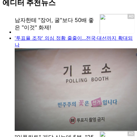
에디터 추천뉴스
'투표율 조작' 의심 정황 줄줄이…전국·대선까지 확대되
나