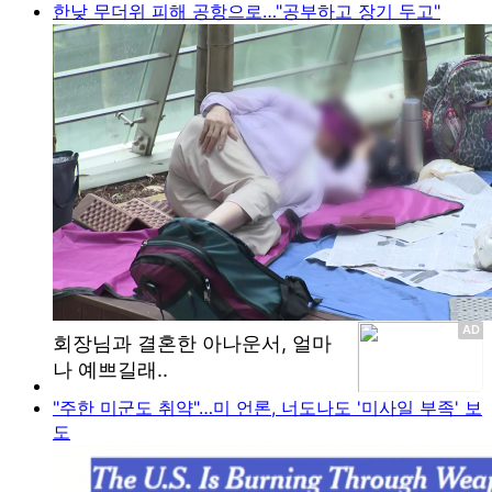
한낮 무더위 피해 공항으로…"공부하고 장기 두고"
"주한 미군도 취약"…미 언론, 너도나도 '미사일 부족' 보
도