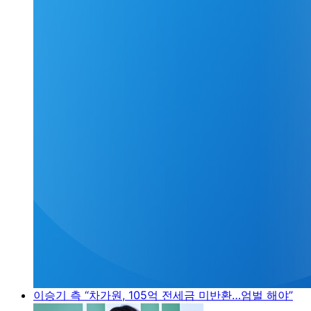
이승기 측 “차가원, 105억 전세금 미반환…엄벌 해야”