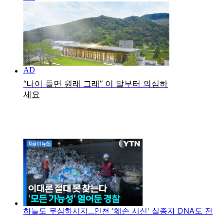
하늘도 무심하시지...인천 '훼손 시신' 실종자 DNA도 전